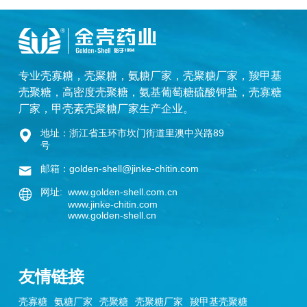
专业
壳寡糖
，
壳聚糖
，
氨糖厂家
，
壳聚糖厂家
，
羧甲基
壳聚糖
，
高密度壳聚糖
，
氨基葡萄糖硫酸钾盐
，
壳寡糖
厂家
，
甲壳素壳聚糖厂家
生产企业。
地址：浙江省玉环市坎门街道里澳中兴路89
号
邮箱：golden-shell@jinke-chitin.com
网址: www.golden-shell.com.cn
www.jinke-chitin.com
www.golden-shell.cn
友情链接
壳寡糖
氨糖厂家
壳聚糖
壳聚糖厂家
羧甲基壳聚糖