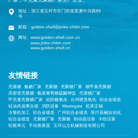
地址：浙江省玉环市坎门街道里澳中兴路89
号
邮箱：golden-shell@jinke-chitin.com
网址: www.golden-shell.com.cn
www.jinke-chitin.com
www.golden-shell.cn
友情链接
壳寡糖
氨糖厂家
壳聚糖
壳聚糖厂家
羧甲基壳聚糖
高密度壳聚糖
氨基葡萄糖硫酸钾盐
壳寡糖厂家
甲壳素壳聚糖厂家
铝阳极氧化
台州硬质氧化
铝合金锻造
硅油风扇离合器
消防设备
Wastegate
机床主轴
冷墩机加工
铝合金锻造
广州铝合金锻造
医疗器械自动化
铝合金锻造
壳聚糖厂家
壳聚糖
制动器活塞
卡钳活塞
轮毂单元
手动卷膜器
玉环山立机械制造有限公司