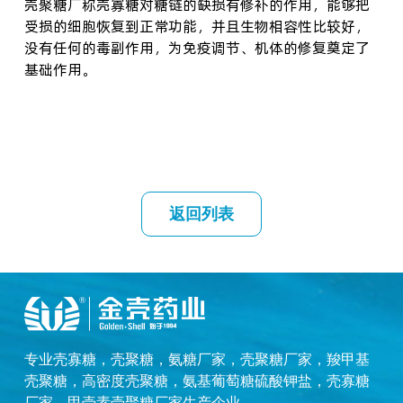
壳
聚糖厂
称壳寡糖对糖链的缺损有修补的作用，能够把
受损的细胞恢复到正常功能，并且生物相容性比较好，
没有任何的毒副作用，为免疫调节、机体的修复奠定了
基础作用。
返回列表
专业
壳寡糖
，
壳聚糖
，
氨糖厂家
，
壳聚糖厂家
，
羧甲基
壳聚糖
，
高密度壳聚糖
，
氨基葡萄糖硫酸钾盐
，
壳寡糖
厂家
，
甲壳素壳聚糖厂家
生产企业。