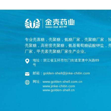
专业
壳寡糖
，
壳聚糖
，
氨糖厂家
，
壳聚糖厂家
，
壳聚糖
，
高密度壳聚糖
，
氨基葡萄糖硫酸钾盐
，
厂家
，
甲壳素壳聚糖厂家
生产企业。
地址：浙江省玉环市坎门街道里澳中兴路89
号
邮箱：golden-shell@jinke-chitin.com
网址: www.golden-shell.com.cn
www.jinke-chitin.com
www.golden-shell.cn