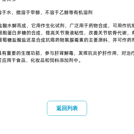
溶于水，微溶于甲醇，不溶于乙醇等有机溶剂
经盐酸水解而成，它用作生化试剂，广泛用于药物合成，可用作抗
骨细胞蛋白多糖的合成，提高关节滑液粘性，改善关节软骨代谢，
基葡萄糖盐酸盐还是合成抗癌药物氯脲霉素的主要原料，并可作药
具有重要的生理功能，参与肝肾解毒，发挥抗炎护肝作用，对治
可应用于食品，化妆品和饲料添加剂中。
返回列表