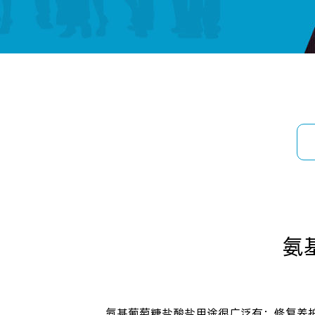
氨
氨基葡萄糖盐酸盐
用途很广泛有：修复养